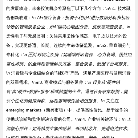
的发展轨迹，未来投资机会将聚焦于以下几个方向：\n\n1. 技术融
合创新赛道：\n
AI+医疗设备：投资于利用AI进行数据分析和初级
诊断的智能设备企业，如AI辅助心电图分析、皮肤癌筛查设备。\n
柔性电子与无感监测：关注采用柔性传感器、电子皮肤技术的设
备，实现更舒适、长期、连续的生命体征监测。\n\n2. 垂直细分与
专科化：\n
针对特定疾病（如睡眠呼吸暂停、心力衰竭、慢性阻
塞性肺病）的全病程管理解决方案，整合设备、数据平台与服务。
\n
消费级与专业级结合的“轻医疗”产品，满足严肃医疗与健康消费
的双重需求。\n\n3. 商业模式与服务延伸：\n
投资从“硬件销
售”向“硬件+数据+服务”模式转型的企业。通过设备收集数据，提
供个性化的健康洞察、远程咨询或保险增值服务。\n
关注在
emerging markets（新兴市场）中，提供高性价比、易于操作的
便携式诊断和监测解决方案的公司。\n\n4. 产业链关键环节：\n
上
游核心部件：如高精度生物传感器、低功耗芯片、先进电池技术。
\n
软件与数据平台：专注于医疗数据合规、安全、分析及