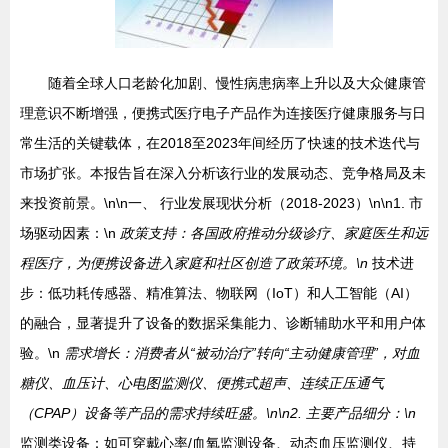
随着全球人口老龄化加剧、慢性病患病率上升以及大众健康管
理意识不断增强，便携式医疗电子产品作为连接医疗健康服务与日
常生活的关键载体，在2018至2023年间经历了快速的技术迭代与
市场扩张。本报告旨在深入分析该行业的发展动态、竞争格局及未
来投资前景。\n\n一、 行业发展现状分析（2018-2023）\n\n1. 市
场驱动因素：\n
政策支持：各国政府推动分级诊疗、家庭医生和远
程医疗，为便携设备进入家庭和社区创造了政策环境。\n
技术进
步：低功耗传感器、精准算法、物联网（IoT）和人工智能（AI）
的融合，显著提升了设备的数据采集能力、诊断辅助水平和用户体
验。\n
需求增长：消费者从“被动治疗”转向“主动健康管理”，对血
糖仪、血压计、心电图监测仪、便携式超声、连续正压通气
（CPAP）设备等产品的需求持续旺盛。\n\n2. 主要产品细分：\n
监测类设备：如可穿戴心率/血氧监测设备、动态血压监测仪、持