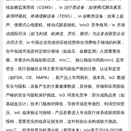
续血糖监测系统（CGMS）。\n
治疗类设备：如便携式胰岛素泵、
家用呼吸机、疼痛缓解设备（TENS）。\n
诊断类设备：如掌上超
声、便携式心电图机、移动式眼底相机。\n\n3. 竞争格局：\n
市场
由国际巨头（如飞利浦、欧姆龙、罗氏、雅培）与众多创新型企业
共同主导。\n
中国企业凭借供应链优势和在消费电子领域的积累，
在中低端市场及特定细分领域（如血压、血糖监测）占据重要份
额，并逐步向高端创新迈进。\n\n二、 核心挑战与风险\n\n1. 监管
壁垒：医疗器械在全球主要市场均面临严格的注册、认证和监管
（如FDA、CE、NMPA），新产品上市周期长、成本高。\n2. 数据
安全与隐私：设备产生的大量健康数据，其传输、存储和应用面临
严峻的安全与隐私保护挑战。\n3. 同质化竞争：部分成熟品类（如
基础血压计）技术门槛相对降低，导致市场竞争激烈，利润空间受
压。\n4. 临床验证与报销：产品若要进入专业医疗体系或获得医保
报销，需要坚实的临床证据支持，这对初创企业构成较大挑战。
\n\n三、 投资前景与机遇分析（展望未来）\n\n基于2018-2023年